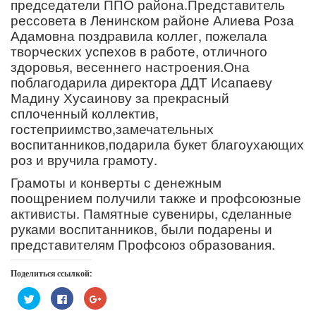
председатели ППО района.Представитель
рессовета в Ленинском районе Алиева Роза
Адамовна поздравила коллег, пожелала
творческих успехов в работе, отличного
здоровья, весеннего настроения.Она
поблагодарила директора ДДТ Исапаеву
Мадину Хусаинову за прекрасный
сплоченный коллектив,
гостеприимство,замечательных
воспитанников,подарила букет благоухающих
роз и вручила грамоту.
Грамоты и конверты с денежным
поощрением получили также и профсоюзные
активисты. Памятные сувениры, сделанные
руками воспитанников, были подарены и
представителям Профсоюз образования.
Поделиться ссылкой:
Нажмите,
Нажмите
Нажмите,
чтобы
здесь,
чтобы
поделиться
чтобы
поделиться