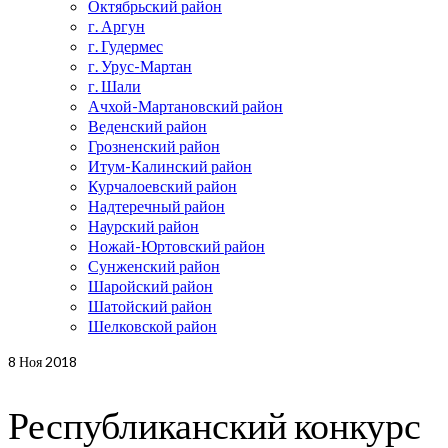
Октябрьский район
г. Аргун
г. Гудермес
г. Урус-Мартан
г. Шали
Ачхой-Мартановский район
Веденский район
Грозненский район
Итум-Калинский район
Курчалоевский район
Надтеречный район
Наурский район
Ножай-Юртовский район
Сунженский район
Шаройский район
Шатойский район
Шелковской район
8
Ноя 2018
Республиканский конкурс