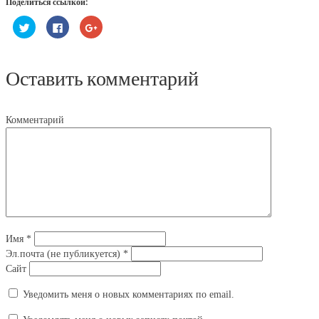
Поделиться ссылкой:
Нажмите,
Нажмите
Нажмите,
чтобы
здесь,
чтобы
поделиться
чтобы
поделиться
на
поделиться
в
Twitter
контентом
Google+
(Открывается
на
(Открывается
Оставить комментарий
в
Facebook.
в
новом
(Открывается
новом
окне)
в
окне)
новом
окне)
Комментарий
Имя
*
Эл.почта (не публикуется)
*
Сайт
Уведомить меня о новых комментариях по email.