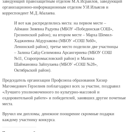
заведующий правозащитным отделом М.А.Исраилов, заведующий
организационно-информационным отделом У.И.Ильясов и
корреспондент М.Д.Абалаева.
И вот как распределились места: на первом месте –
Аймани Зияевна Радуева (МБОУ «Побединская СОШ»,
Грозненский район); на втором месте – Марха Шемил-
Хаджиевна Абдурзакова (МБОУ «СОШ №60»,
Ленинский район); третье место поделили две участницы
– Залина Сайд-Селимовна Арсангериева (МБОУ СОШ
№11, Старопромысловский район) и Малика
Шаймановна Зайпулаева (МБОУ «СОШ №28»,
Октябрьский район).
Председатель организации Профсоюза образования Хизир
Магомедович Герзелиев поблагодарил всех за участие, поздравил
«Лучшего уполномоченного по культурно-массовой и
оздоровительной работе» и победителей, занявших другие почетные
места.
Вручил им дипломы, денежное поощрение скромные подарки
каждому участнику конкурса.