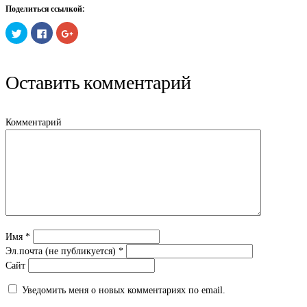
Поделиться ссылкой:
Нажмите,
Нажмите
Нажмите,
чтобы
здесь,
чтобы
поделиться
чтобы
поделиться
на
поделиться
в
Twitter
контентом
Google+
(Открывается
на
(Открывается
Оставить комментарий
в
Facebook.
в
новом
(Открывается
новом
окне)
в
окне)
новом
окне)
Комментарий
Имя
*
Эл.почта (не публикуется)
*
Сайт
Уведомить меня о новых комментариях по email.