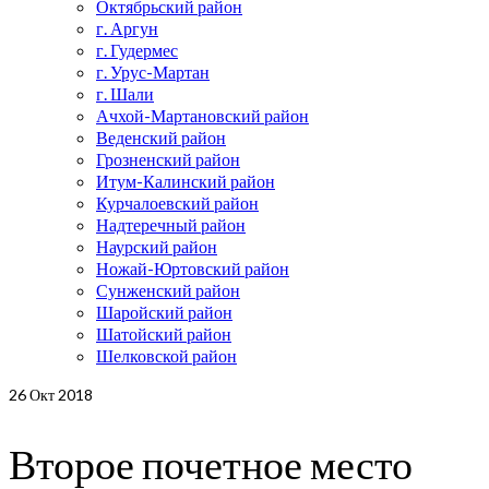
Октябрьский район
г. Аргун
г. Гудермес
г. Урус-Мартан
г. Шали
Ачхой-Мартановский район
Веденский район
Грозненский район
Итум-Калинский район
Курчалоевский район
Надтеречный район
Наурский район
Ножай-Юртовский район
Сунженский район
Шаройский район
Шатойский район
Шелковской район
26
Окт 2018
Второе почетное место