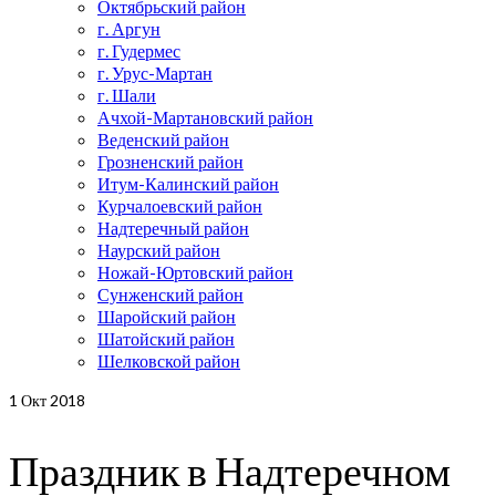
Октябрьский район
г. Аргун
г. Гудермес
г. Урус-Мартан
г. Шали
Ачхой-Мартановский район
Веденский район
Грозненский район
Итум-Калинский район
Курчалоевский район
Надтеречный район
Наурский район
Ножай-Юртовский район
Сунженский район
Шаройский район
Шатойский район
Шелковской район
1
Окт 2018
Праздник в Надтеречном