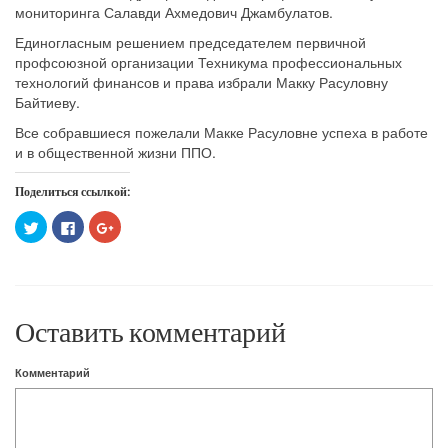
мониторинга Салавди Ахмедович Джамбулатов.
Единогласным решением председателем первичной
профсоюзной организации Техникума профессиональных
технологий финансов и права избрали Макку Расуловну
Байтиеву.
Все собравшиеся пожелали Макке Расуловне успеха в работе
и в общественной жизни ППО.
Поделиться ссылкой:
Нажмите,
Нажмите
Нажмите,
чтобы
здесь,
чтобы
поделиться
чтобы
поделиться
на
поделиться
в
Twitter
контентом
Google+
(Открывается
на
(Открывается
в
Facebook.
в
новом
(Открывается
новом
окне)
в
окне)
Оставить комментарий
новом
окне)
Комментарий