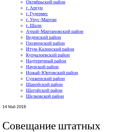
Октябрьский район
г. Аргун
г. Гудермес
г. Урус-Мартан
г. Шали
Ачхой-Мартановский район
Веденский район
Грозненский район
Итум-Калинский район
Курчалоевский район
Надтеречный район
Наурский район
Ножай-Юртовский район
Сунженский район
Шаройский район
Шатойский район
Шелковской район
14
Май 2018
Совещание штатных