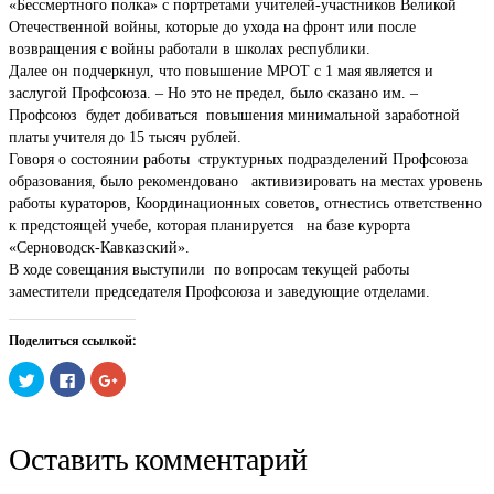
«Бессмертного полка» с портретами учителей-участников Великой
Отечественной войны, которые до ухода на фронт или после
возвращения с войны работали в школах республики.
Далее он подчеркнул, что повышение МРОТ с 1 мая является и
заслугой Профсоюза. – Но это не предел, было сказано им. –
Профсоюз будет добиваться повышения минимальной заработной
платы учителя до 15 тысяч рублей.
Говоря о состоянии работы структурных подразделений Профсоюза
образования, было рекомендовано активизировать на местах уровень
работы кураторов, Координационных советов, отнестись ответственно
к предстоящей учебе, которая планируется на базе курорта
«Серноводск-Кавказский».
В ходе совещания выступили по вопросам текущей работы
заместители председателя Профсоюза и заведующие отделами.
Поделиться ссылкой:
Нажмите,
Нажмите
Нажмите,
чтобы
здесь,
чтобы
поделиться
чтобы
поделиться
на
поделиться
в
Twitter
контентом
Google+
(Открывается
на
(Открывается
Оставить комментарий
в
Facebook.
в
новом
(Открывается
новом
окне)
в
окне)