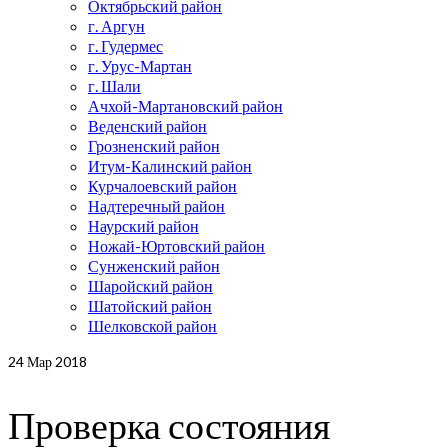
Октябрьский район
г. Аргун
г. Гудермес
г. Урус-Мартан
г. Шали
Ачхой-Мартановский район
Веденский район
Грозненский район
Итум-Калинский район
Курчалоевский район
Надтеречный район
Наурский район
Ножай-Юртовский район
Сунженский район
Шаройский район
Шатойский район
Шелковской район
24
Мар 2018
Проверка состояния