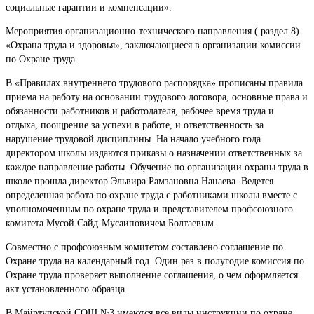
социальные гарантии и компенсации».
Мероприятия организационно-технического направления ( раздел 8)
«Охрана труда и здоровья», заключающиеся в организации комиссии
по Охране труда.
В «Правилах внутреннего трудового распорядка» прописаны правила
приема на работу на основании трудового договора, основные права и
обязанности работников и работодателя, рабочее время труда и
отдыха, поощрение за успехи в работе, и ответственность за
нарушение трудовой дисциплины. На начало учебного года
директором школы издаются приказы о назначении ответственных за
каждое направление работы. Обучение по организации охраны труда в
школе прошла директор Эльвира Рамзановна Нанаева. Ведется
определенная работа по охране труда с работниками школы вместе с
уполномоченным по охране труда и представителем профсоюзного
комитета Мусой Сайд-Мусаиповичем Болтаевым.
Совместно с профсоюзным комитетом составлено соглашение по
Охране труда на календарный год. Один раз в полугодие комиссия по
Охране труда проверяет выполнение соглашения, о чем оформляется
акт установленного образца.
В Майртупской СОШ №3 имеются все виды инструкции по охране