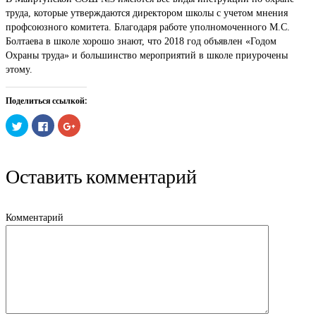
труда, которые утверждаются директором школы с учетом мнения
профсоюзного комитета. Благодаря работе уполномоченного М.С.
Болтаева в школе хорошо знают, что 2018 год объявлен «Годом
Охраны труда» и большинство мероприятий в школе приурочены
этому.
Поделиться ссылкой:
Нажмите,
Нажмите
Нажмите,
чтобы
здесь,
чтобы
поделиться
чтобы
поделиться
на
поделиться
в
Twitter
контентом
Google+
(Открывается
на
(Открывается
Оставить комментарий
в
Facebook.
в
новом
(Открывается
новом
окне)
в
окне)
новом
окне)
Комментарий