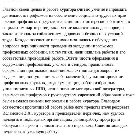
Главной своей целью в работе куратора считаю умение направлять
деятельность профкомов на обеспечение социально-трудовых прав
членов профсоюза, представительство иных интересов работников в
социальном партнерстве, заключение коллективных договоров, а
также контроль за соблюдением здоровых и безопасных условий
труда. Каждое посещение первички начиналось с обсуждения
вопросов периодичности проведения заседаний профкомов,
профсоюзных собраний, их тематики, наличияплана работы и его
соответствия проводимой работе. Эстетичность оформления и
содержание профсоюзных уголков и стендов, правильность
оформления протоколов, наличие коллективных договоров, их
содержание, поступление жалоб, заявлений, функционирование
профсоюзных кружков, их документация, работа избранных
уполномоченных ППО, использование методической литературы,
взаимосвязь профкомов с руководством учреждений образования тоже
были немаловажными вопросами в работе куратора. Благодаря
совместной кропотливой работе районного представителя рессовета
Исламовой З.Х., куратора и председателей первичек, нам удалось
наладить в подшефных организациях районаработу профгрупп
обслуживающего и вспомогательного персонала, Советов молодых
педагогов, кружковую работу.