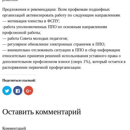
Предложения и рекомендации: Всем профкомам подшефных
организаций активизировать работу по следующим направлениям:
— мотивация членства в ФСПУ;
-работа уполномоченных ППО по основным направлениям
профсоюзной работы;
— работа Совета молодых педагогов;
— регулярное обновление электронных страничек в ППО;
— внимательно отслеживать ситуации в ППО и сбор информации
относительно принятия решений использования уставного права о
дополнительном профсоюзном взносе (сверх 1%), который остается в
распоряжении первичной профорганизации.
Поделиться ссылкой:
Нажмите,
Нажмите
Нажмите,
чтобы
здесь,
чтобы
поделиться
чтобы
поделиться
на
поделиться
в
Twitter
контентом
Google+
(Открывается
на
(Открывается
Оставить комментарий
в
Facebook.
в
новом
(Открывается
новом
окне)
в
окне)
новом
окне)
Комментарий