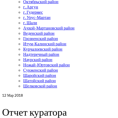
Октябрьский район
г. Аргун
г. Гудермес
г. Урус-Мартан
г. Шали
Ачхой-Мартановский район
Веденский район
Грозненский район
Итум-Калинский район
Курчалоевский район
Надтеречный район
Наурский район
Ножай-Юртовский район
Сунженский район
Шаройский район
Шатойский район
Шелковской район
12
Мар 2018
Отчет куратора