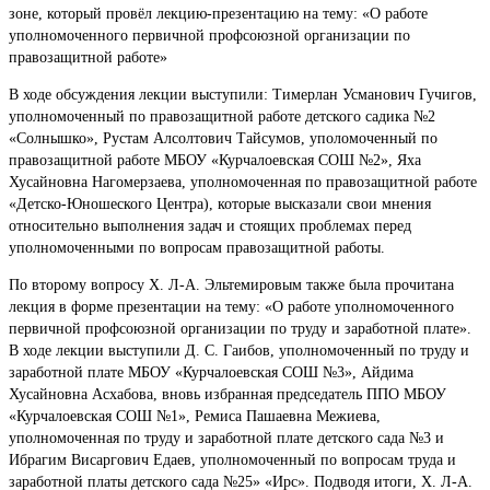
зоне, который провёл лекцию-презентацию на тему: «О работе
уполномоченного первичной профсоюзной организации по
правозащитной работе»
В ходе обсуждения лекции выступили: Тимерлан Усманович Гучигов,
уполномоченный по правозащитной работе детского садика №2
«Солнышко», Рустам Алсолтович Тайсумов, уполомоченный по
правозащитной работе МБОУ «Курчалоевская СОШ №2», Яха
Хусайновна Нагомерзаева, уполномоченная по правозащитной работе
«Детско-Юношеского Центра), которые высказали свои мнения
относительно выполнения задач и стоящих проблемах перед
уполномоченными по вопросам правозащитной работы.
По второму вопросу Х. Л-А. Эльтемировым также была прочитана
лекция в форме презентации на тему: «О работе уполномоченного
первичной профсоюзной организации по труду и заработной плате».
В ходе лекции выступили Д. С. Гаибов, уполномоченный по труду и
заработной плате МБОУ «Курчалоевская СОШ №3», Айдима
Хусайновна Асхабова, вновь избранная председатель ППО МБОУ
«Курчалоевская СОШ №1», Ремиса Пашаевна Межиева,
уполномоченная по труду и заработной плате детского сада №3 и
Ибрагим Висаргович Едаев, уполномоченный по вопросам труда и
заработной платы детского сада №25» «Ирс». Подводя итоги, Х. Л-А.