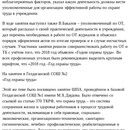
неблагоприятных факторов, указал какую деятельность должны вести
уполномоченные для организации эффективной работы по охране
труда в учреждении.
В ходе занятия выступил также В.Бакалов – уполномоченный по ОТ,
который рассказал о своей практической деятельности в учреждении,
дал перечень необходимых в работе по ОТ журналов и объяснил
порядок оформления актов по итогам проверок и в случае несчастных
случаев. Участники занятия решили совершенствовать работу по ОТ и
ТБ с учётом того, что 2018 год объявлен «Годом охраны труда». Во
всех профсоюзных уголках было рекомендовано выделить крупным
шрифтом, что «2018 год –Год охраны труда».
На занятии в Гелдаганской СОШ №2
«Год охраны труда»
Этой же теме было посвящено занятие ШПА, проведённое в базовой
Гелдаганской СОШ №1 имени М.Х.Даудова. Было отмечено со
ссылкой на статью 370 ТКРФ, что охрана труда – это система
сохранения жизни и здоровья работников в процессе трудовой
деятельности, включающая в себя правовые, социально-
экономические, организационно-технические, санитарно-
гигиенические, лечебно- профилактические, реабилитационные и