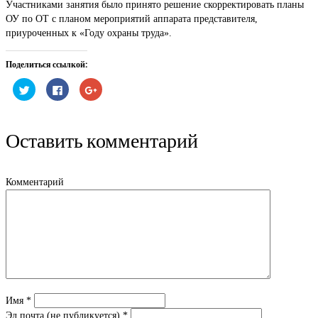
Участниками занятия было принято решение скорректировать планы
ОУ по ОТ с планом мероприятий аппарата представителя,
приуроченных к «Году охраны труда».
Поделиться ссылкой:
Нажмите,
Нажмите
Нажмите,
чтобы
здесь,
чтобы
поделиться
чтобы
поделиться
на
поделиться
в
Twitter
контентом
Google+
(Открывается
на
(Открывается
Оставить комментарий
в
Facebook.
в
новом
(Открывается
новом
окне)
в
окне)
новом
окне)
Комментарий
Имя
*
Эл.почта (не публикуется)
*