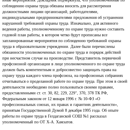
иные мероприятия. Докладчик подчеркнула, что уполномоченные по
соблюдению охраны труда обязаны вносить для рассмотрения
должностными лицами организаций, работодателями,
индивидуальными предпринимателями предложения об устранении
нарушений требований охраны труда. Изначально, для активного
ведения работы, уполномоченному по охране труда нужно составить
годовой план работы, в котором четко будут прописаны все
запланированные мероприятия по соблюдению требований охраны
труда в образовательном учреждении. Далее были перечислены
обязанности уполномоченных по охране труда и порядок действий
при несчастном случае на производстве. Представитель первичной
профсоюзной организации в лице уполномоченного по охране труда
должен быть компетентным и добросовестно защищать права на
охрану труда каждого члена профсоюза, на профсоюзных собраниях
отчитываться о проделанной работе по охране труда. При этом в своей
деятельности необходимо полно пользоваться своими правами,
предоставленными ст. ст. 30, 82, 229, 229“, 370, 378 ТК РФ,
Федеральным законом от 12 января 1996 г. № 10-ФЗ «О
профессиональных союзах, их правах и гарантиях деятельности»,
принятым Государственной Думой 8 декабря 1995 года. Об опыте
работы по охране труда в Гелдаганской СОШ №1 рассказал
уполномоченный по ОТ Х-А. Хамзатов.