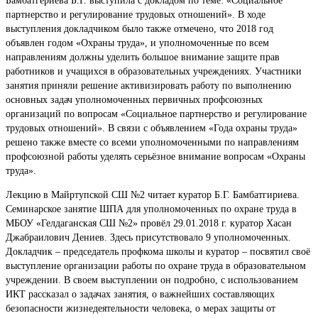
Бамбатгериева Б.Г. выступила с докладом по теме: «Социальное
партнерство и регулирование трудовых отношений». В ходе
выступления докладчиком было также отмечено, что 2018 год
объявлен годом «Охраны труда», и уполномоченные по всем
направлениям должны уделить большое внимание защите прав
работников и учащихся в образовательных учреждениях. Участники
занятия приняли решение активизировать работу по выполнению
основных задач уполномоченных первичных профсоюзных
организаций по вопросам «Социальное партнерство и регулирование
трудовых отношений». В связи с объявлением «Года охраны труда»
решено также вместе со всеми уполномоченными по направлениям
профсоюзной работы уделять серьёзное внимание вопросам «Охраны
труда».
Лекцию в Майртупской СШ №2 читает куратор Б.Г. Бамбатгириева.
Семинарское занятие ШПА для уполномоченных по охране труда в
МБОУ «Гелдаганская СШ №2» провёл 29.01.2018 г. куратор Хасан
Джабраилович Дениев. Здесь присутствовало 9 уполномоченных.
Докладчик – председатель профкома школы и куратор – посвятил своё
выступление организации работы по охране труда в образовательном
учреждении. В своем выступлении он подробно, с использованием
ИКТ рассказал о задачах занятия, о важнейших составляющих
безопасности жизнедеятельности человека, о мерах защиты от