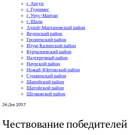
г. Аргун
г. Гудермес
г. Урус-Мартан
г. Шали
Ачхой-Мартановский район
Веденский район
Грозненский район
Итум-Калинский район
Курчалоевский район
Надтеречный район
Наурский район
Ножай-Юртовский район
Сунженский район
Шаройский район
Шатойский район
Шелковской район
26
Дек 2017
Чествование победителей