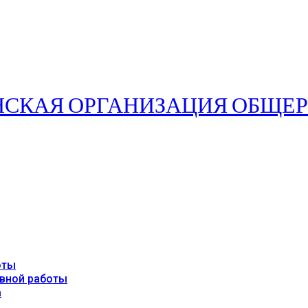
оты
авной работы
а