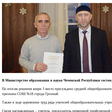
В Министерстве образования и науки Чеченской Республики состоя
По итогам решения жюри 3 место присуждено средней общеобразовател
признана СОШ №18 города Грозный.
Также в ходе церемонии труд ряда учителей общеобразовательных учр
Среди награжденных – учитель, председатель первичной профсоюзной 