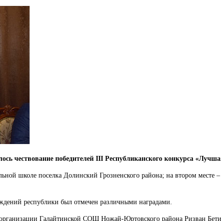
лось чествование победителей III Республиканского конкурса «Лучш
ьной школе поселка Долинский Грозненского района; на втором месте –
еждений республики был отмечен различными наградами.
организации Галайтинской СОШ Ножай-Юртовского района Ризван Бетирс