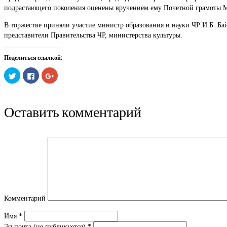
подрастающего поколения оценены вручением ему Почетной грамоты М
В торжестве приняли участие министр образования и науки ЧР И.Б. Ба
представители Правительства ЧР, министерства культуры.
Поделиться ссылкой:
Нажмите,
Нажмите
Нажмите,
чтобы
здесь,
чтобы
поделиться
чтобы
поделиться
на
поделиться
в
Twitter
контентом
Google+
(Открывается
на
(Открывается
Оставить комментарий
в
Facebook.
в
новом
(Открывается
новом
окне)
в
окне)
новом
окне)
Комментарий
Имя
*
Эл.почта (не публикуется)
*