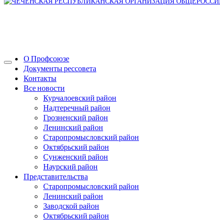
О Профсоюзе
Документы рессовета
Контакты
Все новости
Курчалоевский район
Надтеречный район
Грозненский район
Ленинский район
Старопромысловский район
Октябрьский район
Сунженский район
Наурский район
Представительства
Старопромысловский район
Ленинский район
Заводской район
Октябрьский район