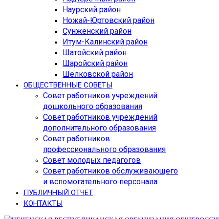
Наурский район
Ножай-Юртовский район
Сунженский район
Итум-Калинский район
Шатойский район
Шаройский район
Шелковской район
ОБЩЕСТВЕННЫЕ СОВЕТЫ
Совет работников учреждений
дошкольного образования
Совет работников учреждений
дополнительного образования
Совет работников
профессионального образования
Совет молодых педагогов
Совет работников обслуживающего
и вспомогательного персонала
ПУБЛИЧНЫЙ ОТЧЁТ
КОНТАКТЫ