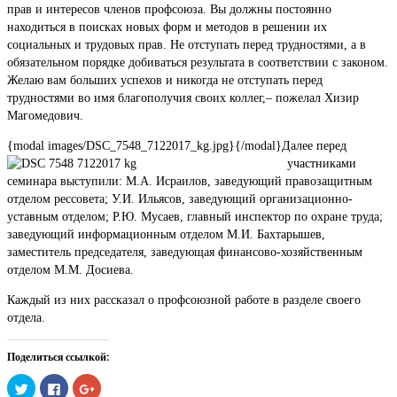
прав и интересов членов профсоюза. Вы должны постоянно
находиться в поисках новых форм и методов в решении их
социальных и трудовых прав. Не отступать перед трудностями, а в
обязательном порядке добиваться результата в соответствии с законом.
Желаю вам больших успехов и никогда не отступать перед
трудностями во имя благополучия своих коллег,– пожелал Хизир
Магомедович.
{modal images/DSC_7548_7122017_kg.jpg}
{/modal}Далее перед
участниками
семинара выступили: М.А. Исраилов, заведующий правозащитным
отделом рессовета; У.И. Ильясов, заведующий организационно-
уставным отделом; Р.Ю. Мусаев, главный инспектор по охране труда;
заведующий информационным отделом М.И. Бахтарышев,
заместитель председателя, заведующая финансово-хозяйственным
отделом М.М. Досиева.
Каждый из них рассказал о профсоюзной работе в разделе своего
отдела.
Поделиться ссылкой:
Нажмите,
Нажмите
Нажмите,
чтобы
здесь,
чтобы