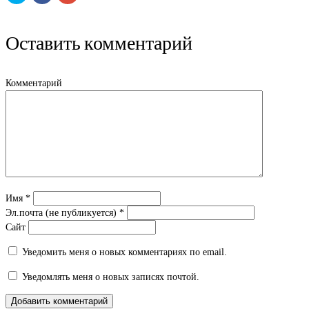
поделиться
чтобы
поделиться
на
поделиться
в
Twitter
контентом
Google+
(Открывается
на
(Открывается
Оставить комментарий
в
Facebook.
в
новом
(Открывается
новом
окне)
в
окне)
новом
окне)
Комментарий
Имя
*
Эл.почта (не публикуется)
*
Сайт
Уведомить меня о новых комментариях по email.
Уведомлять меня о новых записях почтой.