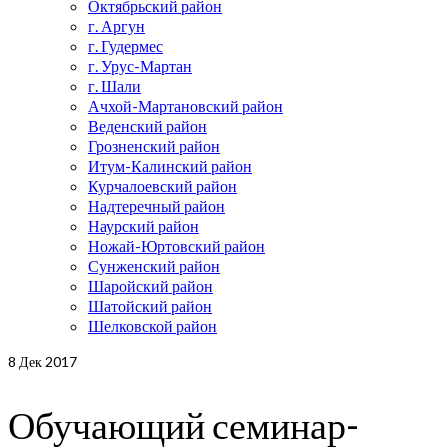
Октябрьский район
г. Аргун
г. Гудермес
г. Урус-Мартан
г. Шали
Ачхой-Мартановский район
Веденский район
Грозненский район
Итум-Калинский район
Курчалоевский район
Надтеречный район
Наурский район
Ножай-Юртовский район
Сунженский район
Шаройский район
Шатойский район
Шелковской район
8
Дек 2017
Обучающий семинар-