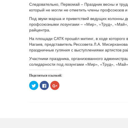
Следовательно, Первомай – Праздник весны и труд
который не могли не отметить члены профсоюзов и
Под звуки марша и приветствий ведущих колонны 
профсоюзными лозунгами – «Мир», «Труд», «Май»,
райцентра.
На площади САТК прошёл митинг, в ходе которого 
Нагаев, представитель Рессовета Л.А. Мисирханов
праздничные гуляния с выступлениями артистов ра
Участники праздника, организованного администр
солидарности под лозунгами «Мир», «Труд», «Май»
Поделиться ссылкой:
Нажмите,
Нажмите
Нажмите,
чтобы
здесь,
чтобы
поделиться
чтобы
поделиться
на
поделиться
в
Twitter
контентом
Google+
(Открывается
на
(Открывается
в
Facebook.
в
новом
(Открывается
новом
окне)
в
окне)
новом
окне)