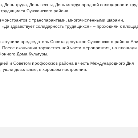
а, День труда, День весны, День международной солидарности тр
 трудящиеся Сунженского района.
демонстрантов с транспарантами, многочисленными шарами,
 «Да здравствует солидарность трудящихся» – проходили к площа
выступили председатель Совета депутатов Сунженского района Ал
а. После окончания торжественной части мероприятия, на площад
йонного Дома Культуры.
ацией и Советом профсоюзов района в честь Международного Дня
, ушли довольные, в хорошем настроении.