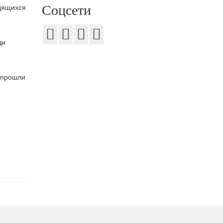
Соцсети
удящихся
ди
и
и прошли