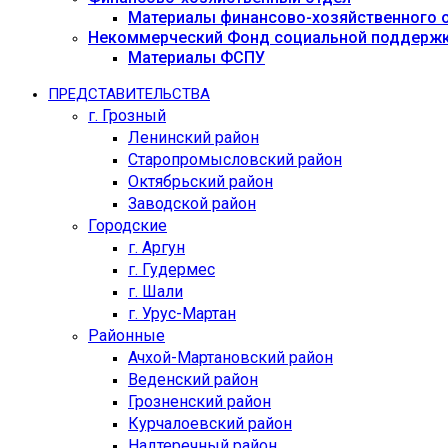
Материалы финансово-хозяйственного 
Некоммерческий Фонд социальной поддержк
Материалы ФСПУ
ПРЕДСТАВИТЕЛЬСТВА
г. Грозный
Ленинский район
Старопромысловский район
Октябрьский район
Заводской район
Городские
г. Аргун
г. Гудермес
г. Шали
г. Урус-Мартан
Районные
Ачхой-Мартановский район
Веденский район
Грозненский район
Курчалоевский район
Надтеречный район