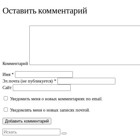
Twitter
контентом
Google+
(Открывается
на
(Открывается
Оставить комментарий
в
Facebook.
в
новом
(Открывается
новом
окне)
в
окне)
новом
окне)
Комментарий
Имя
*
Эл.почта (не публикуется)
*
Сайт
Уведомить меня о новых комментариях по email.
Уведомлять меня о новых записях почтой.
Искать: