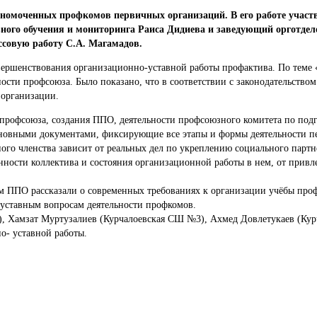
номоченных профкомов первичных организаций. В его работе участ
зного обучения и мониторинга Раиса Дидиева и заведующий орготдел
ссовую работу С.А. Магамадов.
вершенствования организационно-уставной работы профактива. По теме
сти профсоюза. Было показано, что в соответствии с законодательство
и организации.
 профсоюза, создания ППО, деятельности профсоюзного комитета по подг
основными документами, фиксирующие все этапы и формы деятельности 
о членства зависит от реальных дел по укреплению социального партне
ности коллектива и состояния организационной работы в нем, от привл
 ППО рассказали о современных требованиях к организации учёбы проф
уставным вопросам деятельности профкомов.
), Хамзат Муртузалиев (Курчалоевская СШ №3), Ахмед Довлетукаев (Ку
о- уставной работы.