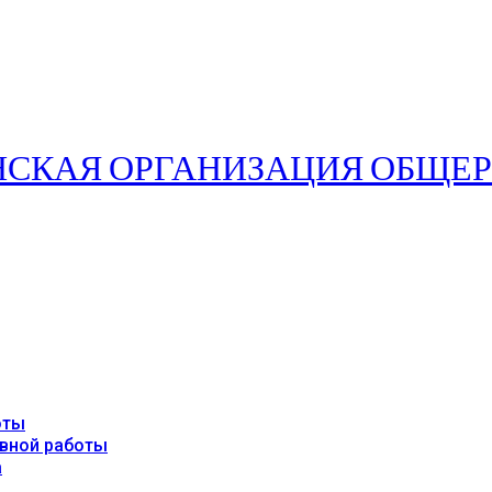
оты
авной работы
а