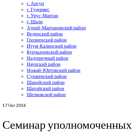
г. Аргун
г. Гудермес
г. Урус-Мартан
г. Шали
Ачхой-Мартановский район
Веденский район
Грозненский район
Итум-Калинский район
Курчалоевский район
Надтеречный район
Наурский район
Ножай-Юртовский район
Сунженский район
Шаройский район
Шатойский район
Шелковской район
17
Окт 2016
Семинар уполномоченных