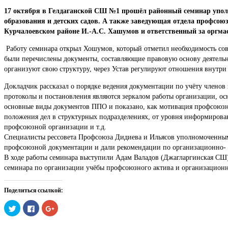
17 октября в Гелдаганской СШ №1 прошёл районный семинар упол
образования и детских садов. А также заведующая отдела профсою
Курчалоевском районе И.-А.С. Хашумов и ответственный за оргма
Работу семинара открыл Хошумов, который отметил необходимость со
были перечислены документы, составляющие правовую основу деятельно
организуют свою структуру, через Устав регулируют отношения внутр
Докладчик рассказал о порядке ведения документации по учёту членов
протоколы и постановления являются зеркалом работы организации, 
основные виды документов ППО и показано, как мотивация профсоюзног
положения дел в структурных подразделениях, от уровня информирован
профсоюзной организации и т.д.
Специалисты рессовета Профсоюза Дидиева и Ильясов уполномоченным
профсоюзной документации и дали рекомендации по организационно- 
В ходе работы семинара выступили Адам Валадов (Джагларгинская СШ
семинара по организации учёбы профсоюзного актива и организационн
Поделиться ссылкой:
Нажмите,
Нажмите
Нажмите,
чтобы
здесь,
чтобы
поделиться
чтобы
поделиться
на
поделиться
в