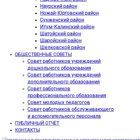
Наурский район
Ножай-Юртовский район
Сунженский район
Итум-Калинский район
Шатойский район
Шаройский район
Шелковской район
ОБЩЕСТВЕННЫЕ СОВЕТЫ
Совет работников учреждений
дошкольного образования
Совет работников учреждений
дополнительного образования
Совет работников
профессионального образования
Совет молодых педагогов
Совет работников обслуживающего
и вспомогательного персонала
ПУБЛИЧНЫЙ ОТЧЁТ
КОНТАКТЫ