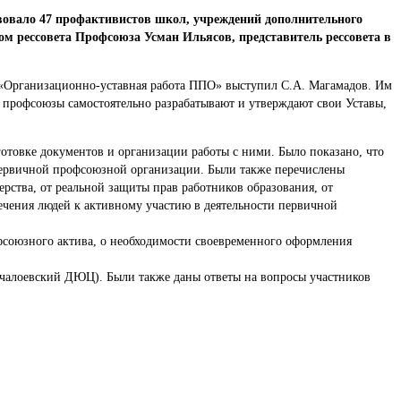
вовало 47 профактивистов школ, учреждений дополнительного
ом рессовета Профсоюза Усман Ильясов, представитель рессовета в
 «Организационно-уставная работа ППО» выступил С.А. Магамадов. Им
м профсоюзы самостоятельно разрабатывают и утверждают свои Уставы,
отовке документов и организации работы с ними. Было показано, что
первичной профсоюзной организации. Были также перечислены
рства, от реальной защиты прав работников образования, от
ечения людей к активному участию в деятельности первичной
союзного актива, о необходимости своевременного оформления
рчалоевский ДЮЦ). Были также даны ответы на вопросы участников