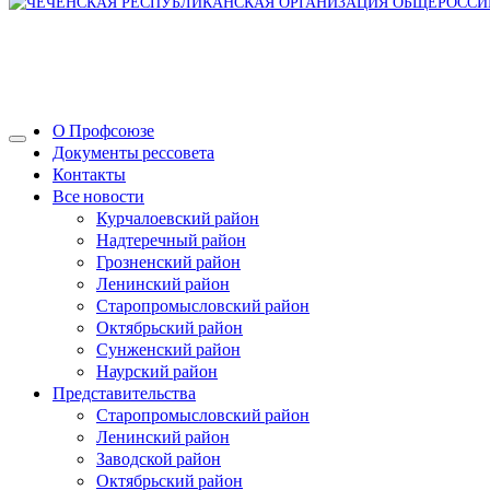
О Профсоюзе
Документы рессовета
Контакты
Все новости
Курчалоевский район
Надтеречный район
Грозненский район
Ленинский район
Старопромысловский район
Октябрьский район
Сунженский район
Наурский район
Представительства
Старопромысловский район
Ленинский район
Заводской район
Октябрьский район