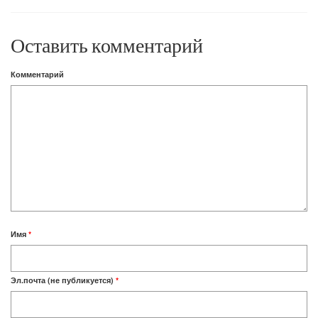
Twitter
контентом
Google+
(Открывается
на
(Открывается
в
Facebook.
в
новом
(Открывается
новом
окне)
в
окне)
Оставить комментарий
новом
окне)
Комментарий
Имя
*
Эл.почта (не публикуется)
*