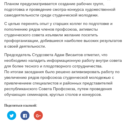
Планом предусматривается создание рабочих групп,
подготовка и проведение смотра-конкурса художественной
самодеятельности среди студенческой молодежи.
С целью перенять опыт у старших коллег по подготовке и
пополнению рядов членов профсоюза, активисты
студенческого совета изъявили желание посетить
профорганизации, добившиеся наиболее высоких результатов
в своей деятельности.
Председатель Студсовета Адам Висаитов отметил, что
необходимо наладить информационную работу внутри совета
для более тесного и плодотворного сотрудничества.
По итогам заседания было решено активизировать работу по
увеличению рядов профсоюза студенческой молодежью с
привлечением специалистов и районных представителей
республиканского Совета Профсоюза, путем проведения
обучающих семинаров, круглых столов и конкурсов.
Поделиться ссылкой:
Нажмите,
Нажмите
Нажмите,
чтобы
здесь,
чтобы
поделиться
чтобы
поделиться
на
поделиться
в