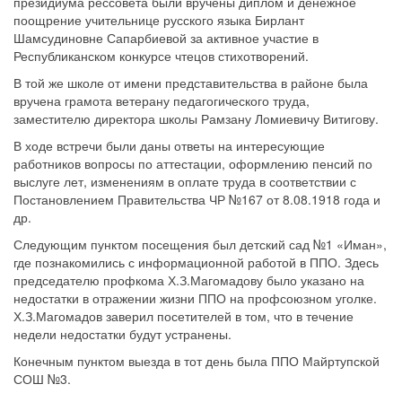
президиума рессовета были вручены диплом и денежное
поощрение учительнице русского языка Бирлант
Шамсудиновне Сапарбиевой за активное участие в
Республиканском конкурсе чтецов стихотворений.
В той же школе от имени представительства в районе была
вручена грамота ветерану педагогического труда,
заместителю директора школы Рамзану Ломиевичу Витигову.
В ходе встречи были даны ответы на интересующие
работников вопросы по аттестации, оформлению пенсий по
выслуге лет, изменениям в оплате труда в соответствии с
Постановлением Правительства ЧР №167 от 8.08.1918 года и
др.
Следующим пунктом посещения был детский сад №1 «Иман»,
где познакомились с информационной работой в ППО. Здесь
председателю профкома Х.З.Магомадову было указано на
недостатки в отражении жизни ППО на профсоюзном уголке.
Х.З.Магомадов заверил посетителей в том, что в течение
недели недостатки будут устранены.
Конечным пунктом выезда в тот день была ППО Майртупской
СОШ №3.