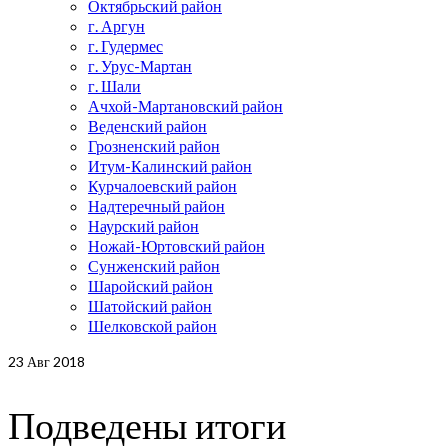
Октябрьский район
г. Аргун
г. Гудермес
г. Урус-Мартан
г. Шали
Ачхой-Мартановский район
Веденский район
Грозненский район
Итум-Калинский район
Курчалоевский район
Надтеречный район
Наурский район
Ножай-Юртовский район
Сунженский район
Шаройский район
Шатойский район
Шелковской район
23
Авг 2018
Подведены итоги