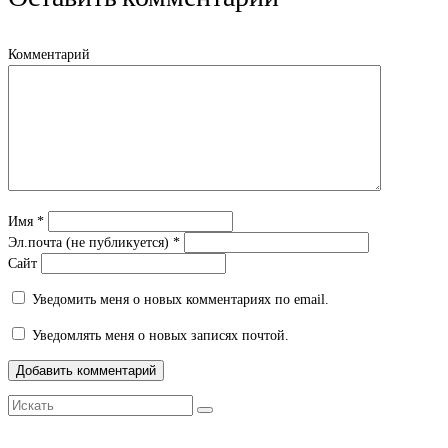
новом
(Открывается
новом
окне)
в
окне)
новом
окне)
Комментарий
Имя
*
Эл.почта (не публикуется)
*
Сайт
Уведомить меня о новых комментариях по email.
Уведомлять меня о новых записях почтой.
Искать: