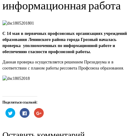
информационная работа
С 14 мая в первичных профсоюзных организациях учреждений
образования Ленинского района города Грозный началась
проверка уполномоченных по информационной работе и
обеспечению гласности профсоюзной работы.
Данная проверка осуществляется решением Президиума и в
соответствии с планом работы рессовета Профсоюза образования.
Поделиться ссылкой:
Нажмите,
Нажмите
Нажмите,
чтобы
здесь,
чтобы
поделиться
чтобы
поделиться
на
поделиться
в
Twitter
контентом
Google+
(Открывается
на
(Открывается
Оставить комментарий
в
Facebook.
в