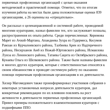
первичных профсоюзных организаций с целью оказания
методической и практической помощи. Отметил, что по итогам
изучения работы на местах были даны положительные оценки 839
организациям, а 26 оценены на «отрицательно».
Он рассказал о целенаправленной и системной работе, проводимой
многими кураторами, назвал фамилии тех, кто заслуживает похвалы,
распространения их опыта работы. Среди перечисленных: Керимова
Марет из Ачхой-Мартана, Апандиева Зухра из Гудермеса, Косумов
Рамзан из Курчалоевского района, Тазбиева Арен из Надтеречного
района, Несирханов Аюб из Ножай-Юртовского района, Исмаилова
Луиза из Ленинского района, Татаева Сацита из Октябрьского района,
Кунаева Ольга из Шелковского района. Также были названы фамилии
и многих других кураторов, которые с ответственностью относятся к
своим обязанностям и проводят системную работу по оказанию
помощи первичным профсоюзным организациям в их деятельности.
Хизир Магомедович также проинформировал участников собрания о
некоторых установочных вопросах деятельности кураторов, дал
конкретные рекомендации по их влиянию повлиять на рост
активности в деятельности первичных профсоюзных организаций.
Привел примеры положительного взаимоотношения кураторов с
подшефными ППО.