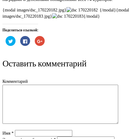
{modal images/dsc_170220182.jpg}
{/modal}{modal
images/dsc_170220183.jpg}
{/modal}
Поделиться ссылкой:
Нажмите,
Нажмите
Нажмите,
чтобы
здесь,
чтобы
поделиться
чтобы
поделиться
на
поделиться
в
Twitter
контентом
Google+
(Открывается
на
(Открывается
Оставить комментарий
в
Facebook.
в
новом
(Открывается
новом
окне)
в
окне)
новом
окне)
Комментарий
Имя
*