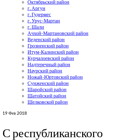
Октябрьский район
г. Аргун
г. Гудермес
г. Урус-Мартан
г. Шали
Ачхой-Мартановский район
Веденский район
Грозненский район
Итум-Калинский район
Курчалоевский район
Надтеречный район
Наурский район
Ножай-Юртовский район
Сунженский район
Шаройский район
Шатойский район
Шелковской район
19
Фев 2018
С республиканского