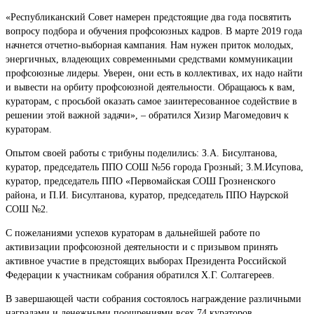
«Республиканский Совет намерен предстоящие два года посвятить
вопросу подбора и обучения профсоюзных кадров. В марте 2019 года
начнется отчетно-выборная кампания. Нам нужен приток молодых,
энергичных, владеющих современными средствами коммуникации
профсоюзные лидеры. Уверен, они есть в коллективах, их надо найти
и вывести на орбиту профсоюзной деятельности. Обращаюсь к вам,
кураторам, с просьбой оказать самое заинтересованное содействие в
решении этой важной задачи», – обратился Хизир Магомедович к
кураторам.
Опытом своей работы с трибуны поделились: З.А. Бисултанова,
куратор, председатель ППО СОШ №56 города Грозный; З.М.Исупова,
куратор, председатель ППО «Первомайская СОШ Грозненского
района, и П.И. Бисултанова, куратор, председатель ППО Наурской
СОШ №2.
С пожеланиями успехов кураторам в дальнейшей работе по
активизации профсоюзной деятельности и с призывом принять
активное участие в предстоящих выборах Президента Российской
Федерации к участникам собрания обратился Х.Г. Солтагереев.
В завершающей части собрания состоялось награждение различными
наградами и денежными поощрениями всех 74 кураторов.