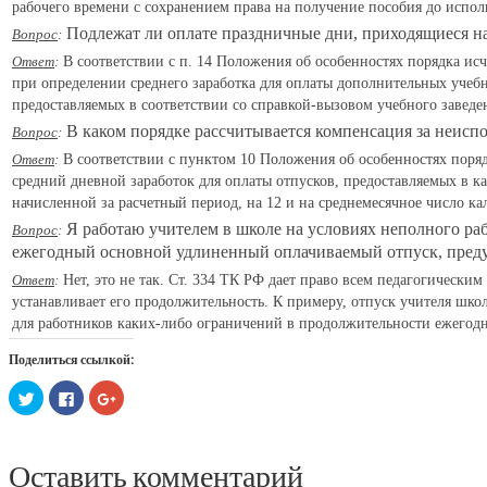
рабочего времени с сохранением права на получение пособия до исполн
Подлежат ли оплате праздничные дни, приходящиеся н
Вопрос
:
Ответ
:
В соответствии с п. 14 Положения об особенностях порядка ис
при определении среднего заработка для оплаты дополнительных учебн
предоставляемых в соответствии со справкой-вызовом учебного заведе
В каком порядке рассчитывается компенсация за неисп
Вопрос
:
Ответ
:
В соответствии с пунктом 10 Положения об особенностях поряд
средний дневной заработок для оплаты отпусков, предоставляемых в к
начисленной за расчетный период, на 12 и на среднемесячное число ка
Я работаю учителем в школе на условиях неполного раб
Вопрос
:
ежегодный основной удлиненный оплачиваемый отпуск, преду
Ответ
:
Нет, это не так. Ст. 334 ТК РФ дает право всем педагогическ
устанавливает его продолжительность. К примеру, отпуск учителя школы
для работников каких-либо ограничений в продолжительности ежегодн
Поделиться ссылкой:
Нажмите,
Нажмите
Нажмите,
чтобы
здесь,
чтобы
поделиться
чтобы
поделиться
на
поделиться
в
Twitter
контентом
Google+
(Открывается
на
(Открывается
Оставить комментарий
в
Facebook.
в
новом
(Открывается
новом