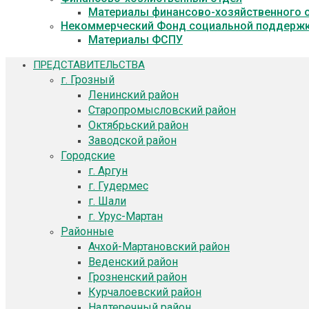
Материалы финансово-хозяйственного 
Некоммерческий Фонд социальной поддержк
Материалы ФСПУ
ПРЕДСТАВИТЕЛЬСТВА
г. Грозный
Ленинский район
Старопромысловский район
Октябрьский район
Заводской район
Городские
г. Аргун
г. Гудермес
г. Шали
г. Урус-Мартан
Районные
Ачхой-Мартановский район
Веденский район
Грозненский район
Курчалоевский район
Надтеречный район