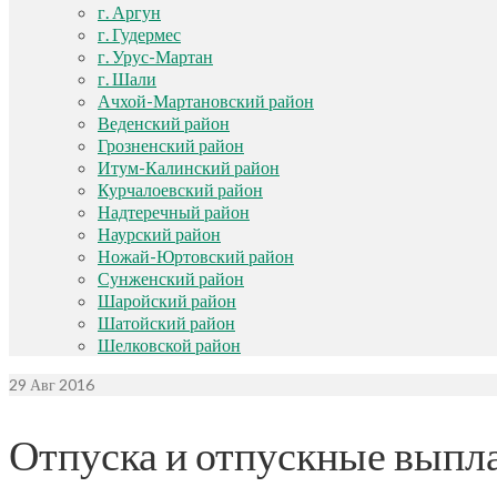
г. Аргун
г. Гудермес
г. Урус-Мартан
г. Шали
Ачхой-Мартановский район
Веденский район
Грозненский район
Итум-Калинский район
Курчалоевский район
Надтеречный район
Наурский район
Ножай-Юртовский район
Сунженский район
Шаройский район
Шатойский район
Шелковской район
29
Авг 2016
Отпуска и отпускные выпл