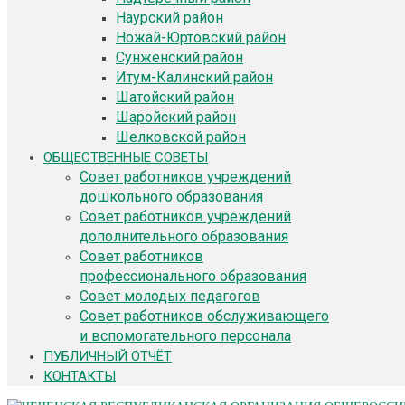
Наурский район
Ножай-Юртовский район
Сунженский район
Итум-Калинский район
Шатойский район
Шаройский район
Шелковской район
ОБЩЕСТВЕННЫЕ СОВЕТЫ
Совет работников учреждений
дошкольного образования
Совет работников учреждений
дополнительного образования
Совет работников
профессионального образования
Совет молодых педагогов
Совет работников обслуживающего
и вспомогательного персонала
ПУБЛИЧНЫЙ ОТЧЁТ
КОНТАКТЫ