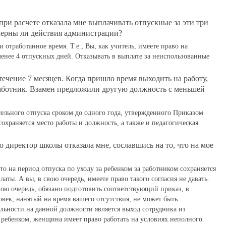
ри расчете отказала мне выплачивать отпускные за эти три
вомерны ли действия администрации?
отработанное время. Т.е., Вы, как учитель, имеете право на
енее 4 отпускных дней. Отказывать в выплате за неиспользованные
ечение 7 месяцев. Когда пришло время выходить на работу,
й работник. Взамен предложили другую должность с меньшей
ельного отпуска сроком до одного года, утвержденного Приказом
охраняется место работы и должность, а также и педагогическая
о директор школы отказала мне, сославшись на то, что на мое
то на период отпуска по уходу за ребенком за работником сохраняется
аты. А вы, в свою очередь, имеете право такого согласия не давать.
свою очередь, обязано подготовить соответствующий приказ, в
век, нанятый на время вашего отсутствия, не может быть
ельности на данной должности является выход сотрудника из
за ребенком, женщина имеет право работать на условиях неполного