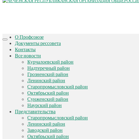
О Профсоюзе
Документы рессовета
Контакты
Все новости
Курчалоевский район
Надтеречный район
Грозненский район
Ленинский район
Старопромысловский район
Октябрьский район
Сунженский район
Наурский район
Представительства
Старопромысловский район
Ленинский район
Заводской район
Октябрьский район