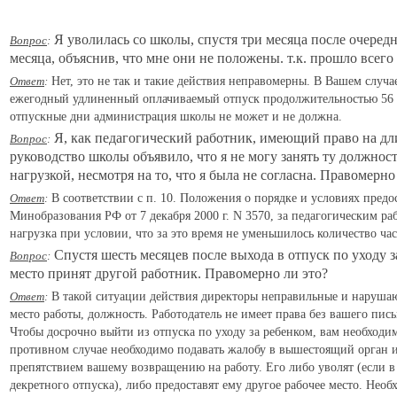
Я уволилась со школы, спустя три месяца после очеред
Вопрос
:
месяца, объяснив, что мне они не положены. т.к. прошло всего
Ответ
:
Нет, это не так и такие действия неправомерны. В Вашем случае
ежегодный удлиненный оплачиваемый отпуск продолжительностью 56 дн
отпускные дни администрация школы не может и не должна.
Я, как педагогический работник, имеющий право на длит
Вопрос
:
руководство школы объявило, что я не могу занять ту должнос
нагрузкой, несмотря на то, что я была не согласна. Правомерно
Ответ
:
В соответствии с п. 10. Положения о порядке и условиях пред
Минобразования РФ от 7 декабря 2000 г. N 3570, за педагогическим ра
нагрузка при условии, что за это время не уменьшилось количество ч
Спустя шесть месяцев после выхода в отпуск по уходу за
Вопрос
:
место принят другой работник. Правомерно ли это?
Ответ
:
В такой ситуации действия директоры неправильные и нарушают 
место работы, должность. Работодатель не имеет права без вашего пись
Чтобы досрочно выйти из отпуска по уходу за ребенком, вам необходим
противном случае необходимо подавать жалобу в вышестоящий орган ил
препятствием вашему возвращению на работу. Его либо уволят (если в
декретного отпуска), либо предоставят ему другое рабочее место. Нео