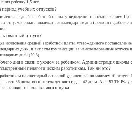
ения ребенку 1,5 лет.
а период учебных отпусков?
числения средней заработной платы, утвержденного постановлением Прав
ых отпусков оплате подлежат все календарные дни (включая нерабочие п
ния.
ользованный отпуск?
ка исчисления средней заработной платы, утвержденного постановлением
алендарных днях, и выплаты компенсации за неиспользованные отпуска 
лендарных дней (29,3).
очего дня в связи с уходом за ребенком. Администрация школы с
смотренный педагогическим работникам. Так ли это?
им работникам на ежегодный основной удлиненный оплачиваемый отпуск. 
 равен 56 дням, воспитателя детского сада – 42 дням. А ст. 93 ТК РФ ус
ого основного оплачиваемого отпуска.