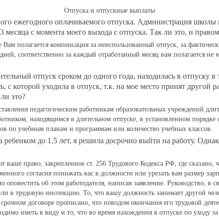
Отпуска и отпускные выплаты
ного ежегодного оплачиваемого отпуска. Администрация школы п
 3 месяца с момента моего выхода с отпуска. Так ли это, и пра
 Вам полагается компенсация за неиспользованный отпуск, за фактически 
ей, соответственно за каждый отработанный месяц вам полагается не м
ельный отпуск сроком до одного года, находилась в отпуску в т
ть, с которой уходила в отпуск, т.к. на мое место принят друго
 ли это?
оставления педагогическим работникам образовательных учреждений длит
ботником, находящимся в длительном отпуске, в установленном порядке с
асов по учебным планам и программам или количество учебных классов.
 ребенком до 1,5 лет, я решила досрочно выйти на работу. Однак
ваше право, закрепленное ст. 256 Трудового Кодекса РФ, где сказано, ч
менного согласия понижать вас в должности или урезать вам размер зарпл
о оповестить об этом работодателя, написав заявление. Руководство, в 
и в трудовую инспекцию. То, что вашу должность занимает другой чело
 срочном договоре прописано, что поводом окончания его трудовой деят
бходимо иметь в виду и то, что во время нахождения в отпуске по уходу 