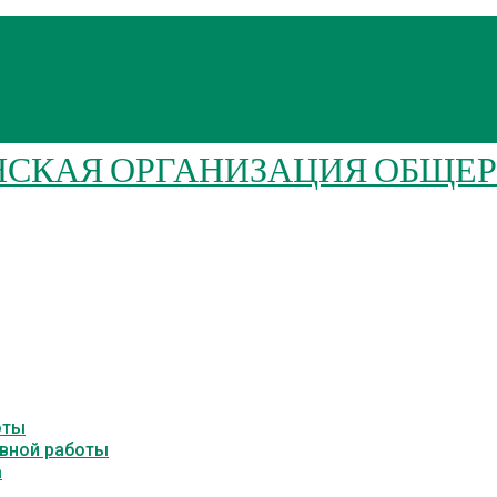
оты
авной работы
а